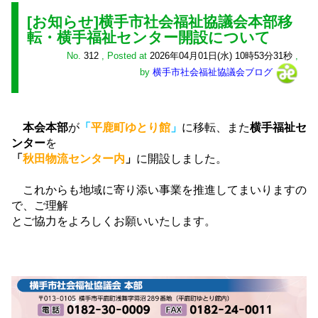
[お知らせ]横手市社会福祉協議会本部移
転・横手福祉センター開設について
No.
312
,
Posted at
2026年04月01日(水) 10時53分31秒
,
by
横手市社会福祉協議会ブログ
本会本部
が
「
平鹿町ゆとり館
」
に移転、また
横手福祉セ
ンター
を
「
秋田物流センター内
」
に開設しました。
これからも地域に寄り添い事業を推進してまいりますの
で、ご理解
とご協力をよろしくお願いいたします。