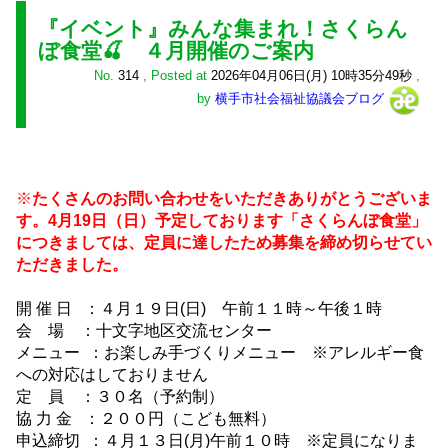
『イベント』みんな集まれ！さくらん
ぼ食堂🍒 ４月開催のご案内
No.
314
,
Posted at
2026年04月06日(月) 10時35分49秒
,
by
横手市社会福祉協議会ブログ
※
たくさんのお問い合わせをいただきありがとうございま
す。4月19日（日）予定しております「さくらんぼ食堂」
につきましては、定員に達したため募集を締め切らせてい
ただきました。
開 催 日 ：４月１９日(日) 午前１１時～午後１時
会 場 ：十文字地区交流センター
メニュー ：お楽しみ手づくりメニュー ※アレルギー食
への対応はしておりません
定 員 ：３０名（予約制）
協 力 金 ：２００円（こども無料）
申込締切 ：４月１３日(月)午前１０時 ※定員になりま