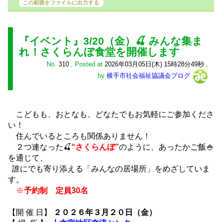
この範囲をファイルに出力する
『イベント』3/20（金）🍒 みんな集ま
れ！さくらんぼ食堂を開催します
No.
310
,
Posted at
2026年03月05日(木) 15時28分49秒
,
by
横手市社会福祉協議会ブログ
こどもも、おとなも、どなたでもお気軽にご参加くださ
い！
住んでいるところも関係ありません！
２つ連なった🍒
“さくらんぼ”
のように、あったかご飯🍚
を通じて、
誰にでも寄り添える「みんなの居場所」をめざしていま
す。
※
予約制 定員30名
【開 催 日】
２０２６年３月２０日（金）