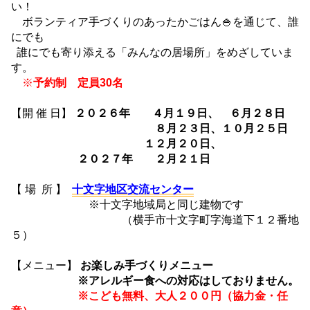
い！
ボランティア手づくりのあったかごはん🍚を通じて、誰
にでも
誰にでも寄り添える「みんなの居場所」をめざしていま
す。
※
予約制 定員30名
【開 催 日】
２０２６年 ４月１９日、 ６月２８日
８月２３日、１０月２５日
１２月２０日、
２０２７年 ２月２１日
【 場 所 】
十文字地区交流センター
※十文字地域局と同じ建物です
（横手市十文字町字海道下１２番地
５）
【メニュー】
お楽しみ手づくりメニュー
※アレルギー食への対応はしておりません。
※こども無料、大人２００円（協力金・任