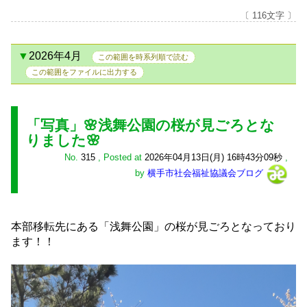
〔 116文字 〕
2026年4月
この範囲を時系列順で読む
この範囲をファイルに出力する
「写真」🌸浅舞公園の桜が見ごろとな
りました🌸
No.
315
,
Posted at
2026年04月13日(月) 16時43分09秒
,
by
横手市社会福祉協議会ブログ
本部移転先にある「浅舞公園」の桜が見ごろとなっており
ます！！