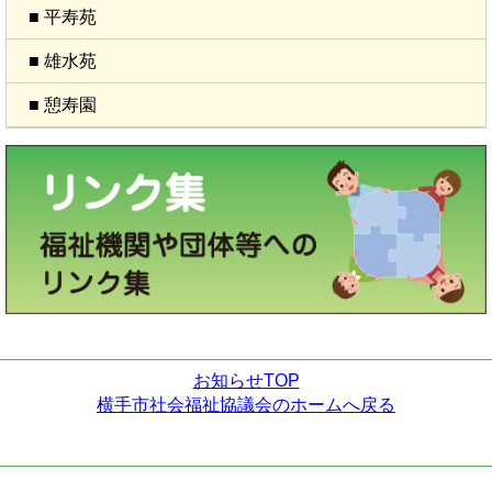
■ 平寿苑
■ 雄水苑
■ 憩寿園
お知らせTOP
横手市社会福祉協議会のホームへ戻る