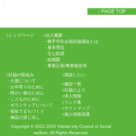
.
↑ PAGE TOP
○トップページ
○法人概要
・横手市社会福祉協議会とは
・基本理念
・主な財源
・組織図
・事業計画/事業報告等
○社協の取組み
○相談したい
・介護について
○施設一覧
・お年寄りのために
○社協だより
・障がい者のために
○求人情報
・こどものために
○リンク集
・ボランティアについて
○サイトマップ
・福祉でまちづくり
○個人情報保護
・備品の貸し出し
Copyright
©
2012-2016 Yokote-city Council of Social
welfare. All Rights Reserved.