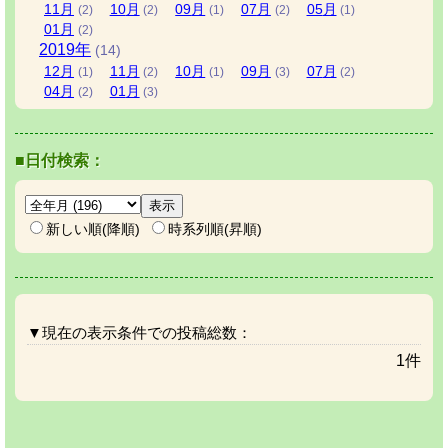
11
月
10
月
09
月
07
月
05
月
(2)
(2)
(1)
(2)
(1)
01
月
(2)
2019
年
(14)
12
月
11
月
10
月
09
月
07
月
(1)
(2)
(1)
(3)
(2)
04
月
01
月
(2)
(3)
■日付検索：
新しい順(降順)
時系列順(昇順)
▼現在の表示条件での投稿総数：
1件