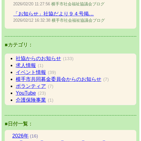
2026/02/20
11:27:56
横手市社会福祉協議会ブログ
「お知らせ」社協だより９４号掲…
2026/02/12
16:32:38
横手市社会福祉協議会ブログ
■カテゴリ：
社協からのお知らせ
(133)
求人情報
(1)
イベント情報
(39)
横手市共同募金委員会からのお知らせ
(7)
ボランティア
(7)
YouTube
(23)
介護保険事業
(1)
■日付一覧：
2026
年
(16)