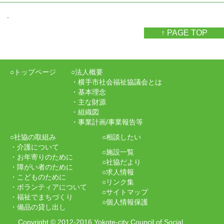
.
↑ PAGE TOP
○トップページ
○法人概要
・横手市社会福祉協議会とは
・基本理念
・主な財源
・組織図
・事業計画/事業報告等
○社協の取組み
○相談したい
・介護について
○施設一覧
・お年寄りのために
○社協だより
・障がい者のために
○求人情報
・こどものために
○リンク集
・ボランティアについて
○サイトマップ
・福祉でまちづくり
○個人情報保護
・備品の貸し出し
Copyright
©
2012-2016 Yokote-city Council of Social