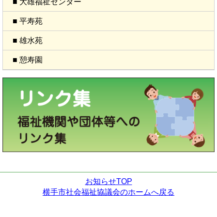
■ 大雄福祉センター
■ 平寿苑
■ 雄水苑
■ 憩寿園
お知らせTOP
横手市社会福祉協議会のホームへ戻る