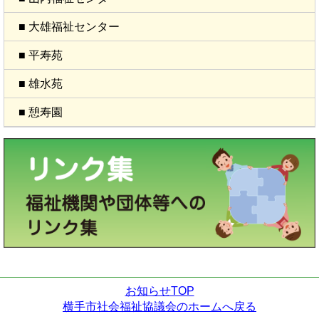
■ 大雄福祉センター
■ 平寿苑
■ 雄水苑
■ 憩寿園
お知らせTOP
横手市社会福祉協議会のホームへ戻る