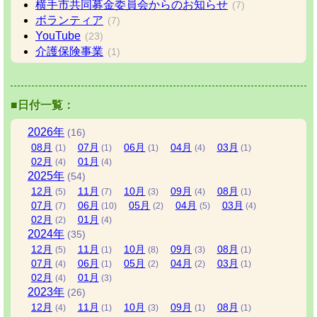
横手市共同募金委員会からのお知らせ
(7)
ボランティア
(7)
YouTube
(23)
介護保険事業
(1)
■日付一覧：
2026
年
(16)
08
月
07
月
06
月
04
月
03
月
(1)
(1)
(1)
(4)
(1)
02
月
01
月
(4)
(4)
2025
年
(54)
12
月
11
月
10
月
09
月
08
月
(5)
(7)
(3)
(4)
(1)
07
月
06
月
05
月
04
月
03
月
(7)
(10)
(2)
(5)
(4)
02
月
01
月
(2)
(4)
2024
年
(35)
12
月
11
月
10
月
09
月
08
月
(5)
(1)
(8)
(3)
(1)
07
月
06
月
05
月
04
月
03
月
(4)
(1)
(2)
(2)
(1)
02
月
01
月
(4)
(3)
2023
年
(26)
12
月
11
月
10
月
09
月
08
月
(4)
(1)
(3)
(1)
(1)