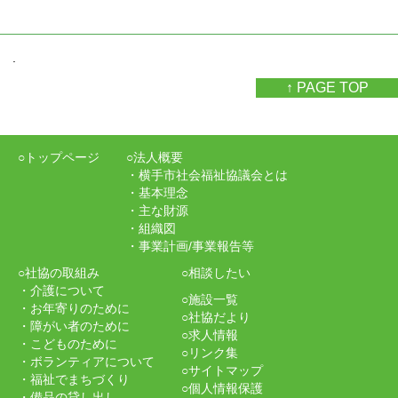
.
↑ PAGE TOP
○トップページ
○法人概要
・横手市社会福祉協議会とは
・基本理念
・主な財源
・組織図
・事業計画/事業報告等
○社協の取組み
○相談したい
・介護について
○施設一覧
・お年寄りのために
○社協だより
・障がい者のために
○求人情報
・こどものために
○リンク集
・ボランティアについて
○サイトマップ
・福祉でまちづくり
○個人情報保護
・備品の貸し出し