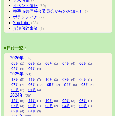
(1)
イベント情報
(39)
横手市共同募金委員会からのお知らせ
(7)
ボランティア
(7)
YouTube
(23)
介護保険事業
(1)
■日付一覧：
2026
年
(16)
08
月
07
月
06
月
04
月
03
月
(1)
(1)
(1)
(4)
(1)
02
月
01
月
(4)
(4)
2025
年
(54)
12
月
11
月
10
月
09
月
08
月
(5)
(7)
(3)
(4)
(1)
07
月
06
月
05
月
04
月
03
月
(7)
(10)
(2)
(5)
(4)
02
月
01
月
(2)
(4)
2024
年
(35)
12
月
11
月
10
月
09
月
08
月
(5)
(1)
(8)
(3)
(1)
07
月
06
月
05
月
04
月
03
月
(4)
(1)
(2)
(2)
(1)
02
月
01
月
(4)
(3)