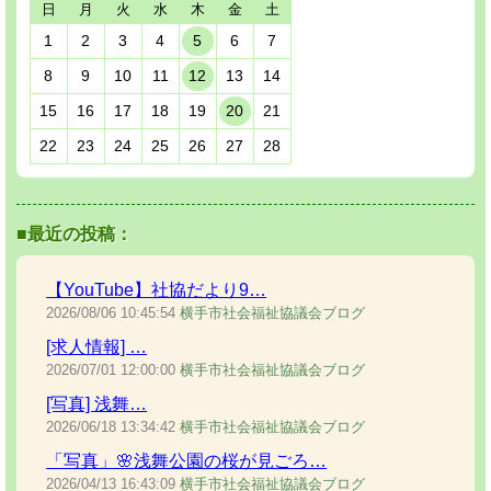
日
月
火
水
木
金
土
1
2
3
4
5
6
7
8
9
10
11
12
13
14
15
16
17
18
19
20
21
22
23
24
25
26
27
28
■最近の投稿：
【YouTube】社協だより9…
2026/08/06
10:45:54
横手市社会福祉協議会ブログ
[求人情報] …
2026/07/01
12:00:00
横手市社会福祉協議会ブログ
[写真] 浅舞…
2026/06/18
13:34:42
横手市社会福祉協議会ブログ
「写真」🌸浅舞公園の桜が見ごろ…
2026/04/13
16:43:09
横手市社会福祉協議会ブログ