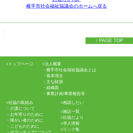
横手市社会福祉協議会のホームへ戻る
.
↑ PAGE TOP
○トップページ
○法人概要
・横手市社会福祉協議会とは
・基本理念
・主な財源
・組織図
・事業計画/事業報告等
○社協の取組み
○相談したい
・介護について
○施設一覧
・お年寄りのために
○社協だより
・障がい者のために
○求人情報
・こどものために
○リンク集
・ボランティアについて