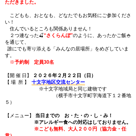
ただきました。
こどもも、おとなも、どなたでもお気軽にご参加くださ
い！
住んでいるところも関係ありません！
２つ連なった🍒
“さくらんぼ”
のように、あったかご飯🍚
を通じて、
誰にでも寄り添える「みんなの居場所」をめざしていま
す。
※
予約制 定員30名
【開 催 日】
２０２６年２月２２日（日）
【 場 所 】
十文字地区交流センター
※十文字地域局と同じ建物です
（横手市十文字町字海道下１２番地
５）
【メニュー】
当日までの お・た・の・し・み！
※アレルギー食への対応はしておりません。
※こども無料、大人２００円（協力金・任
意）