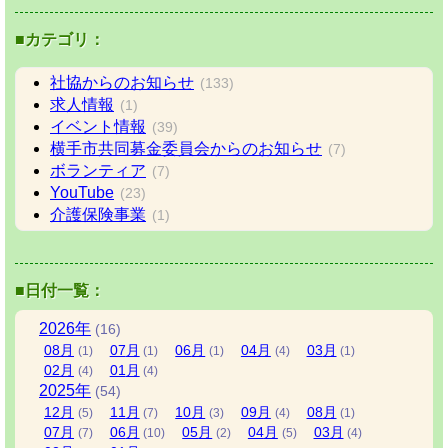
■カテゴリ：
社協からのお知らせ
(133)
求人情報
(1)
イベント情報
(39)
横手市共同募金委員会からのお知らせ
(7)
ボランティア
(7)
YouTube
(23)
介護保険事業
(1)
■日付一覧：
2026
年
(16)
08
月
07
月
06
月
04
月
03
月
(1)
(1)
(1)
(4)
(1)
02
月
01
月
(4)
(4)
2025
年
(54)
12
月
11
月
10
月
09
月
08
月
(5)
(7)
(3)
(4)
(1)
07
月
06
月
05
月
04
月
03
月
(7)
(10)
(2)
(5)
(4)