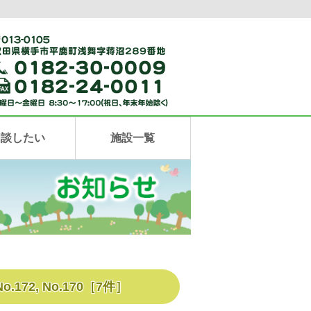
相談したい
施設一覧
No.172, No.170
［
7
件］