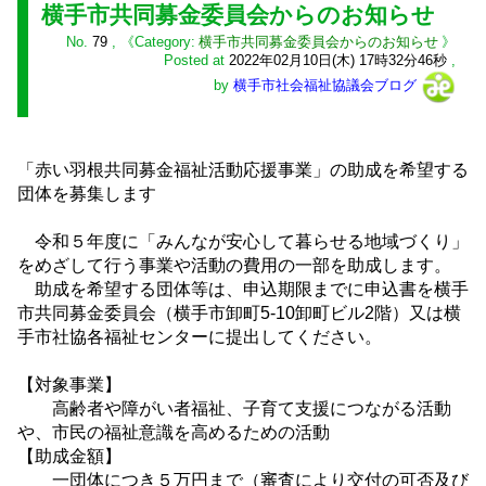
横手市共同募金委員会からのお知らせ
No.
79
,
横手市共同募金委員会からのお知らせ
Posted at
2022年02月10日(木) 17時32分46秒
,
by
横手市社会福祉協議会ブログ
「赤い羽根共同募金福祉活動応援事業」の助成を希望する
団体を募集します
令和５年度に「みんなが安心して暮らせる地域づくり」
をめざして行う事業や活動の費用の一部を助成します。
助成を希望する団体等は、申込期限までに申込書を横手
市共同募金委員会（横手市卸町5-10卸町ビル2階）又は横
手市社協各福祉センターに提出してください。
【対象事業】
高齢者や障がい者福祉、子育て支援につながる活動
や、市民の福祉意識を高めるための活動
【助成金額】
一団体につき５万円まで（審査により交付の可否及び