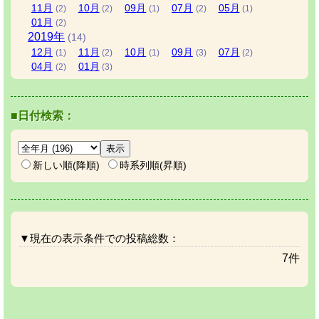
11
月
10
月
09
月
07
月
05
月
(2)
(2)
(1)
(2)
(1)
01
月
(2)
2019
年
(14)
12
月
11
月
10
月
09
月
07
月
(1)
(2)
(1)
(3)
(2)
04
月
01
月
(2)
(3)
■日付検索：
新しい順(降順)
時系列順(昇順)
▼現在の表示条件での投稿総数：
7件