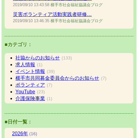
2019/09/10
13:43:58
横手市社会福祉協議会ブログ
災害ボランティア活動実践者研修…
2019/09/10
13:46:35
横手市社会福祉協議会ブログ
■カテゴリ：
社協からのお知らせ
(133)
求人情報
(1)
イベント情報
(39)
横手市共同募金委員会からのお知らせ
(7)
ボランティア
(7)
YouTube
(23)
介護保険事業
(1)
■日付一覧：
2026
年
(16)