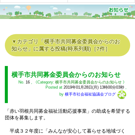
カテゴリ「
横手市共同募金委員会からのお
知らせ
」に属する投稿
(時系列順)
［
7
件］
横手市共同募金委員会からのお知らせ
No.
16
,
横手市共同募金委員会からのお知らせ
Posted at
2019年01月28日(月) 13時00分03秒
,
by
横手市社会福祉協議会ブログ
「赤い羽根共同募金福祉活動応援事業」の助成を希望する
団体を募集します。
平成３２年度に「みんなが安心して暮らせる地域づく