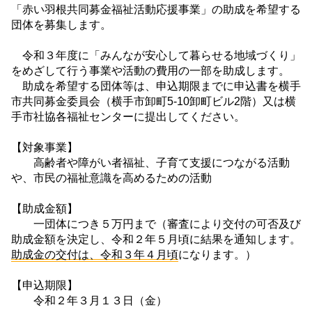
「赤い羽根共同募金福祉活動応援事業」の助成を希望する
団体を募集します。
令和３年度に「みんなが安心して暮らせる地域づくり」
をめざして行う事業や活動の費用の一部を助成します。
助成を希望する団体等は、申込期限までに申込書を横手
市共同募金委員会（横手市卸町5-10卸町ビル2階）又は横
手市社協各福祉センターに提出してください。
【対象事業】
高齢者や障がい者福祉、子育て支援につながる活動
や、市民の福祉意識を高めるための活動
【助成金額】
一団体につき５万円まで（審査により交付の可否及び
助成金額を決定し、令和２年５月頃に結果を通知します。
助成金の交付は、令和３年４月頃
になります。）
【申込期限】
令和２年３月１３日（金）