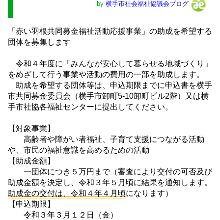
by
横手市社会福祉協議会ブログ
「赤い羽根共同募金福祉活動応援事業」の助成を希望する
団体を募集します
令和４年度に「みんなが安心して暮らせる地域づくり」
をめざして行う事業や活動の費用の一部を助成します。
助成を希望する団体等は、申込期限までに申込書を横手
市共同募金委員会（横手市卸町5-10卸町ビル2階）又は横
手市社協各福祉センターに提出してください。
【対象事業】
高齢者や障がい者福祉、子育て支援につながる活動
や、市民の福祉意識を高めるための活動
【助成金額】
一団体につき５万円まで（審査により交付の可否及び
助成金額を決定し、令和３年５月頃に結果を通知します。
助成金の交付は、令和４年４月頃
になります）
【申込期限】
令和３年３月１２日（金）